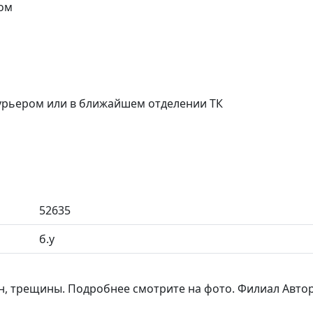
ом
курьером или в ближайшем отделении ТК
52635
б.у
н, трещины. Подробнее смотрите на фото. Филиал Авто