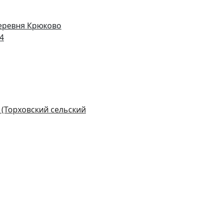
деревня Крюково
14
 (Торховский сельский