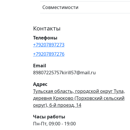
Совместимости
Контакты
Телефоны
+79207897273
+79207897276
Email
89807225757kirill57@mail.ru
Адрес
Тульская область, городской округ Тула,
деревня Крюково (Торховский сельский
округ), 6-й проезд, 14
Часы работы
Пн-Пт, 09:00 - 19:00