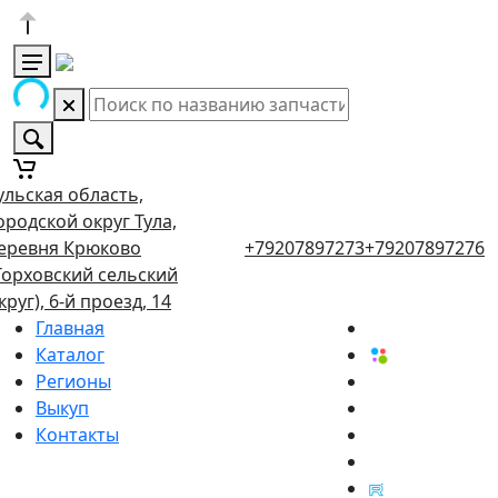
ульская область,
ородской округ Тула,
еревня Крюково
+79207897273
+79207897276
Торховский сельский
круг), 6-й проезд, 14
Главная
Каталог
Регионы
Выкуп
Контакты