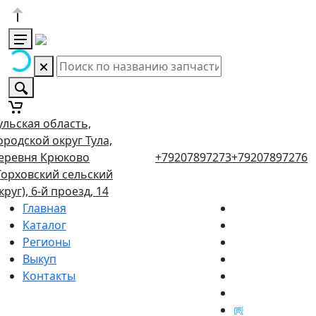
ульская область,
ородской округ Тула,
еревня Крюково
+79207897273
+79207897276
Торховский сельский
круг), 6-й проезд, 14
Главная
Каталог
Регионы
Выкуп
Контакты