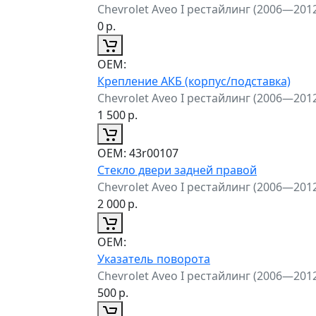
Chevrolet Aveo I рестайлинг (2006—201
0
р.
ОЕМ:
Крепление АКБ (корпус/подставка)
Chevrolet Aveo I рестайлинг (2006—201
1 500
р.
ОЕМ:
43r00107
Стекло двери задней правой
Chevrolet Aveo I рестайлинг (2006—201
2 000
р.
ОЕМ:
Указатель поворота
Chevrolet Aveo I рестайлинг (2006—201
500
р.