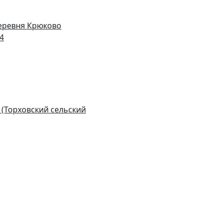
деревня Крюково
14
 (Торховский сельский