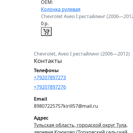
ОЕМ:
Колонка рулевая
Chevrolet Aveo I рестайлинг (2006—201
0
р.
Chevrolet, Aveo I рестайлинг (2006—2012)
Контакты
Телефоны
+79207897273
+79207897276
Email
89807225757kirill57@mail.ru
Адрес
Тульская область, городской округ Тула,
деревня Крюково (Торховский сельский