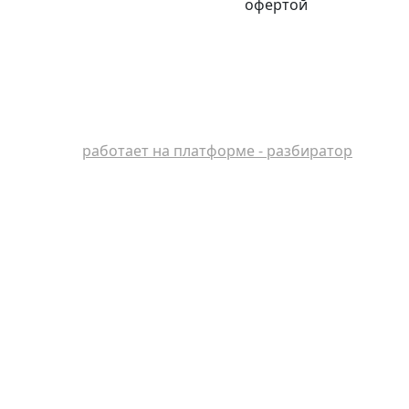
офертой
работает на платформе - разбиратор