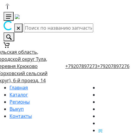
ульская область,
ородской округ Тула,
еревня Крюково
+79207897273
+79207897276
Торховский сельский
круг), 6-й проезд, 14
Главная
Каталог
Регионы
Выкуп
Контакты