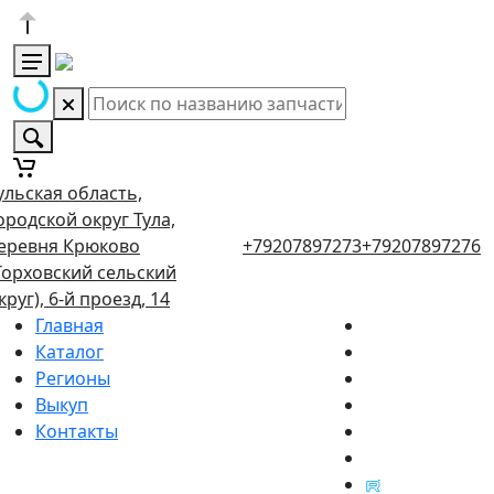
ульская область,
ородской округ Тула,
еревня Крюково
+79207897273
+79207897276
Торховский сельский
круг), 6-й проезд, 14
Главная
Каталог
Регионы
Выкуп
Контакты