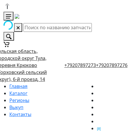
ульская область,
ородской округ Тула,
еревня Крюково
+79207897273
+79207897276
Торховский сельский
круг), 6-й проезд, 14
Главная
Каталог
Регионы
Выкуп
Контакты