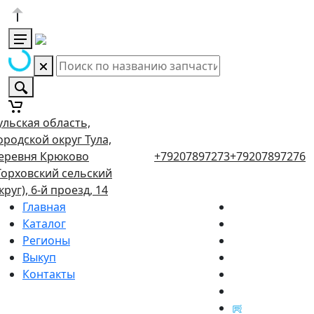
ульская область,
ородской округ Тула,
еревня Крюково
+79207897273
+79207897276
Торховский сельский
круг), 6-й проезд, 14
Главная
Каталог
Регионы
Выкуп
Контакты