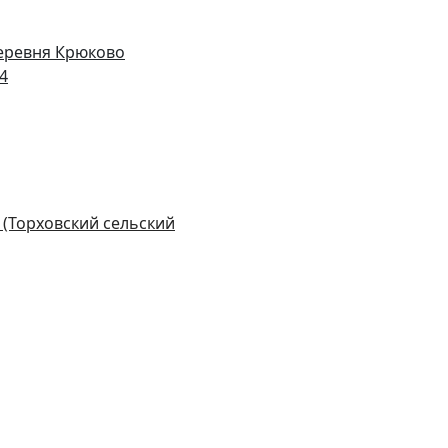
деревня Крюково
14
 (Торховский сельский