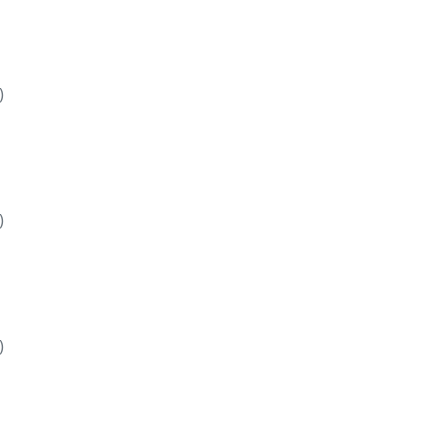
)
)
)