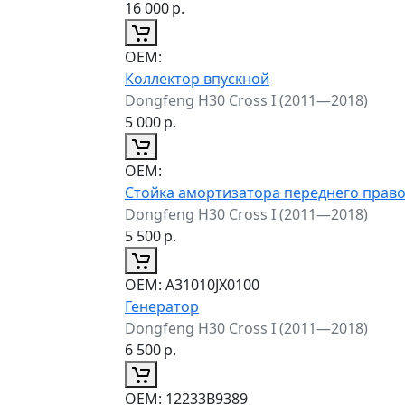
16 000
р.
ОЕМ:
Коллектор впускной
Dongfeng H30 Cross I (2011—2018)
5 000
р.
ОЕМ:
Стойка амортизатора переднего прав
Dongfeng H30 Cross I (2011—2018)
5 500
р.
ОЕМ:
A31010JX0100
Генератор
Dongfeng H30 Cross I (2011—2018)
6 500
р.
ОЕМ:
12233B9389