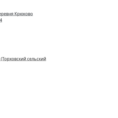
деревня Крюково
14
 (Торховский сельский