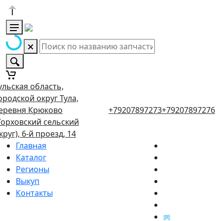
ульская область,
ородской округ Тула,
еревня Крюково
+79207897273
+79207897276
Торховский сельский
круг), 6-й проезд, 14
Главная
Каталог
Регионы
Выкуп
Контакты