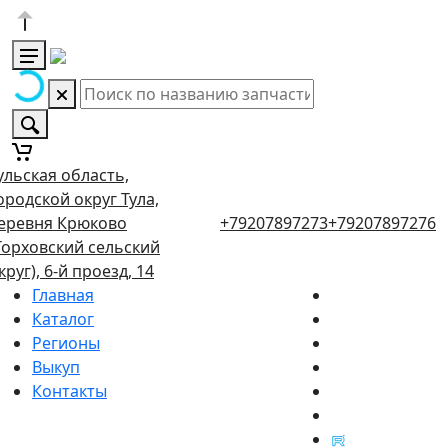
ульская область,
ородской округ Тула,
еревня Крюково
+79207897273
+79207897276
Торховский сельский
круг), 6-й проезд, 14
Главная
Каталог
Регионы
Выкуп
Контакты