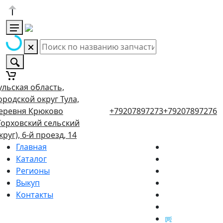
ульская область,
ородской округ Тула,
еревня Крюково
+79207897273
+79207897276
Торховский сельский
круг), 6-й проезд, 14
Главная
Каталог
Регионы
Выкуп
Контакты