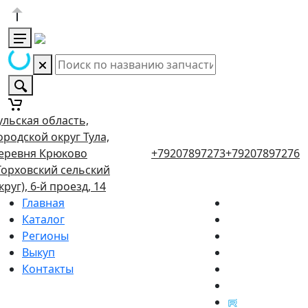
ульская область,
ородской округ Тула,
еревня Крюково
+79207897273
+79207897276
Торховский сельский
круг), 6-й проезд, 14
Главная
Каталог
Регионы
Выкуп
Контакты