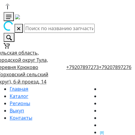
ульская область,
ородской округ Тула,
еревня Крюково
+79207897273
+79207897276
Торховский сельский
круг), 6-й проезд, 14
Главная
Каталог
Регионы
Выкуп
Контакты