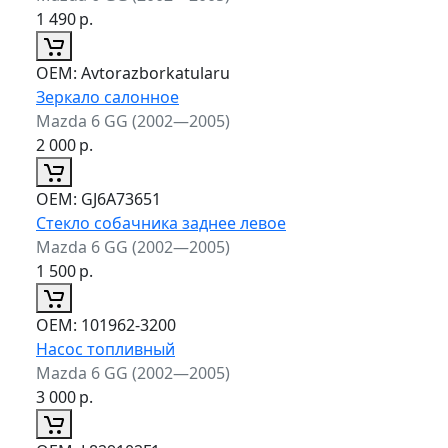
1 490
р.
ОЕМ:
Avtorazborkatularu
Зеркало салонное
Mazda 6 GG (2002—2005)
2 000
р.
ОЕМ:
GJ6A73651
Стекло собачника заднее левое
Mazda 6 GG (2002—2005)
1 500
р.
ОЕМ:
101962-3200
Насос топливный
Mazda 6 GG (2002—2005)
3 000
р.