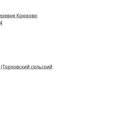
деревня Крюково
14
 (Торховский сельский