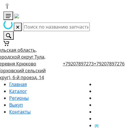
ульская область,
ородской округ Тула,
еревня Крюково
+79207897273
+79207897276
Торховский сельский
круг), 6-й проезд, 14
Главная
Каталог
Регионы
Выкуп
Контакты