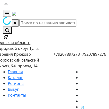
ульская область,
ородской округ Тула,
еревня Крюково
+79207897273
+79207897276
Торховский сельский
круг), 6-й проезд, 14
Главная
Каталог
Регионы
Выкуп
Контакты