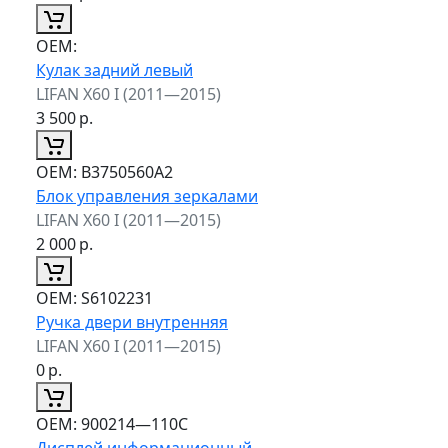
ОЕМ:
Кулак задний левый
LIFAN X60 I (2011—2015)
3 500
р.
ОЕМ:
B3750560A2
Блок управления зеркалами
LIFAN X60 I (2011—2015)
2 000
р.
ОЕМ:
S6102231
Ручка двери внутренняя
LIFAN X60 I (2011—2015)
0
р.
ОЕМ:
900214—110C
Дисплей информационный