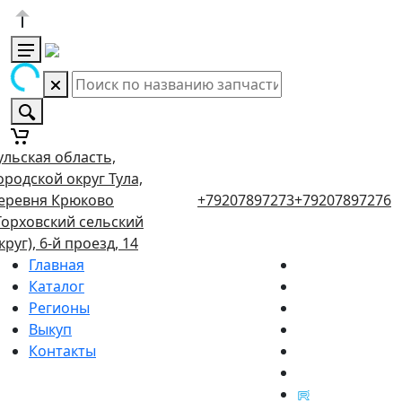
ульская область,
ородской округ Тула,
еревня Крюково
+79207897273
+79207897276
Торховский сельский
круг), 6-й проезд, 14
Главная
Каталог
Регионы
Выкуп
Контакты