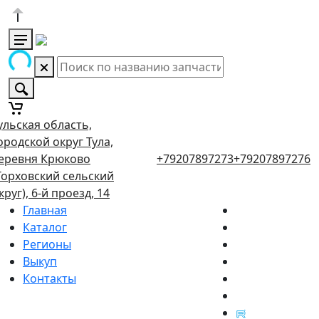
ульская область,
ородской округ Тула,
еревня Крюково
+79207897273
+79207897276
Торховский сельский
круг), 6-й проезд, 14
Главная
Каталог
Регионы
Выкуп
Контакты