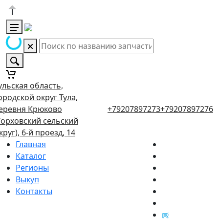
ульская область,
ородской округ Тула,
еревня Крюково
+79207897273
+79207897276
Торховский сельский
круг), 6-й проезд, 14
Главная
Каталог
Регионы
Выкуп
Контакты