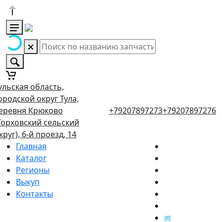
ульская область,
ородской округ Тула,
еревня Крюково
+79207897273
+79207897276
Торховский сельский
круг), 6-й проезд, 14
Главная
Каталог
Регионы
Выкуп
Контакты