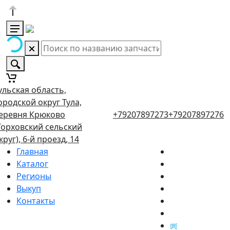
ульская область,
ородской округ Тула,
еревня Крюково
+79207897273
+79207897276
Торховский сельский
круг), 6-й проезд, 14
Главная
Каталог
Регионы
Выкуп
Контакты