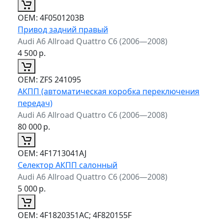
ОЕМ:
4F0501203B
Привод задний правый
Audi A6 Allroad Quattro C6 (2006—2008)
4 500
р.
ОЕМ:
ZFS 241095
АКПП (автоматическая коробка переключения
передач)
Audi A6 Allroad Quattro C6 (2006—2008)
80 000
р.
ОЕМ:
4F1713041AJ
Селектор АКПП салонный
Audi A6 Allroad Quattro C6 (2006—2008)
5 000
р.
ОЕМ:
4F1820351AC; 4F820155F