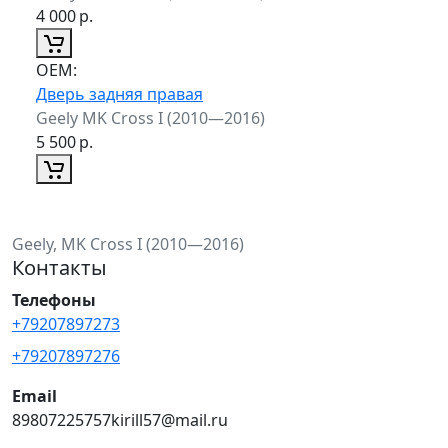
4 000
р.
ОЕМ:
Дверь задняя правая
Geely MK Cross I (2010—2016)
5 500
р.
Geely, MK Cross I (2010—2016)
Контакты
Телефоны
+79207897273
+79207897276
Email
89807225757kirill57@mail.ru