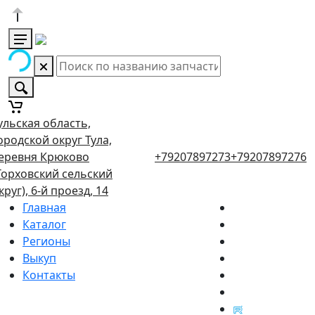
ульская область,
ородской округ Тула,
еревня Крюково
+79207897273
+79207897276
Торховский сельский
круг), 6-й проезд, 14
Главная
Каталог
Регионы
Выкуп
Контакты