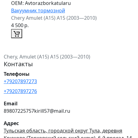
ОЕМ:
Avtorazborkatularu
Вакуумник тормозной
Chery Amulet (A15) A15 (2003—2010)
4 500
р.
Chery, Amulet (A15) A15 (2003—2010)
Контакты
Телефоны
+79207897273
+79207897276
Email
89807225757kirill57@mail.ru
Адрес
Тульская область, городской округ Тула, деревня
Крюково (Торховский сельский округ), 6-й проезд, 14