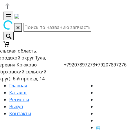
ульская область,
ородской округ Тула,
еревня Крюково
+79207897273
+79207897276
Торховский сельский
круг), 6-й проезд, 14
Главная
Каталог
Регионы
Выкуп
Контакты