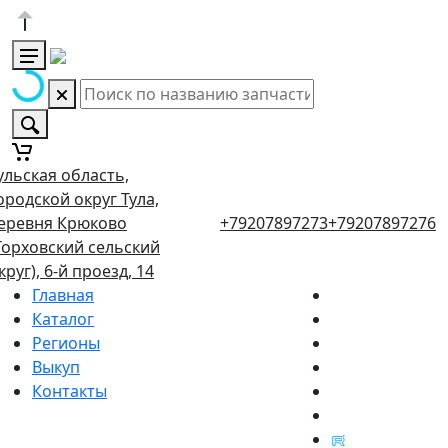
ульская область,
ородской округ Тула,
еревня Крюково
+79207897273
+79207897276
Торховский сельский
круг), 6-й проезд, 14
Главная
Каталог
Регионы
Выкуп
Контакты