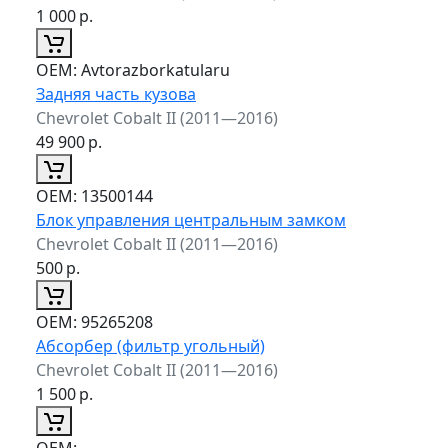
1 000
р.
ОЕМ:
Avtorazborkatularu
Задняя часть кузова
Chevrolet Cobalt II (2011—2016)
49 900
р.
ОЕМ:
13500144
Блок управления центральным замком
Chevrolet Cobalt II (2011—2016)
500
р.
ОЕМ:
95265208
Абсорбер (фильтр угольный)
Chevrolet Cobalt II (2011—2016)
1 500
р.
ОЕМ: