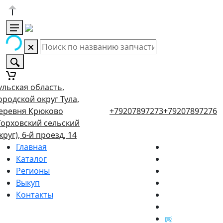
ульская область,
ородской округ Тула,
еревня Крюково
+79207897273
+79207897276
Торховский сельский
круг), 6-й проезд, 14
Главная
Каталог
Регионы
Выкуп
Контакты