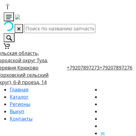
ульская область,
ородской округ Тула,
еревня Крюково
+79207897273
+79207897276
Торховский сельский
круг), 6-й проезд, 14
Главная
Каталог
Регионы
Выкуп
Контакты