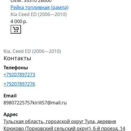
ОЕМ:
35310 2B000
Рейка топливная (рампа)
Kia Ceed ED (2006—2010)
4 000
р.
Kia, Ceed ED (2006—2010)
Контакты
Телефоны
+79207897273
+79207897276
Email
89807225757kirill57@mail.ru
Адрес
Тульская область, городской округ Тула, деревня
Крюково (Торховский сельский округ), 6-й проезд, 14