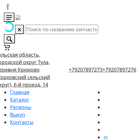
ульская область,
ородской округ Тула,
еревня Крюково
+79207897273
+79207897276
Торховский сельский
круг), 6-й проезд, 14
Главная
Каталог
Регионы
Выкуп
Контакты