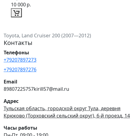
10 000
р.
Toyota, Land Cruiser 200 (2007—2012)
Контакты
Телефоны
+79207897273
+79207897276
Email
89807225757kirill57@mail.ru
Адрес
Тульская область, городской округ Тула, деревня
Крюково (Торховский сельский округ), 6-й проезд, 14
Часы работы
Пн-Пт, 09:00 - 19:00