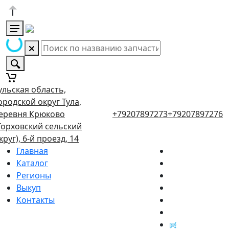
ульская область,
ородской округ Тула,
еревня Крюково
+79207897273
+79207897276
Торховский сельский
круг), 6-й проезд, 14
Главная
Каталог
Регионы
Выкуп
Контакты