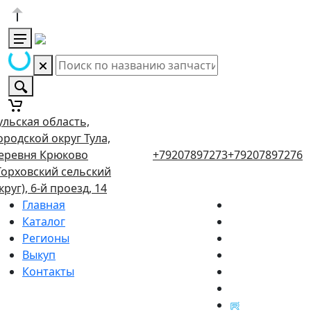
ульская область,
ородской округ Тула,
еревня Крюково
+79207897273
+79207897276
Торховский сельский
круг), 6-й проезд, 14
Главная
Каталог
Регионы
Выкуп
Контакты