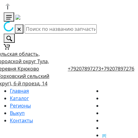
ульская область,
ородской округ Тула,
еревня Крюково
+79207897273
+79207897276
Торховский сельский
круг), 6-й проезд, 14
Главная
Каталог
Регионы
Выкуп
Контакты