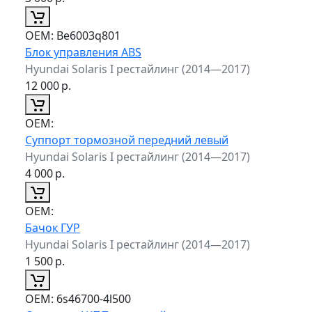
ОЕМ:
Be6003q801
Блок управления ABS
Hyundai Solaris I рестайлинг (2014—2017)
12 000
р.
ОЕМ:
Суппорт тормозной передний левый
Hyundai Solaris I рестайлинг (2014—2017)
4 000
р.
ОЕМ:
Бачок ГУР
Hyundai Solaris I рестайлинг (2014—2017)
1 500
р.
ОЕМ:
6s46700-4l500