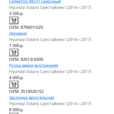
Селектор АКПП салонный
Hyundai Solaris I рестайлинг (2014—2017)
3 500
р.
ОЕМ:
876601r020
Динамик
Hyundai Solaris I рестайлинг (2014—2017)
1 000
р.
ОЕМ:
82613rb000
Ручка двери внутренняя
Hyundai Solaris I рестайлинг (2014—2017)
4 000
р.
ОЕМ:
351002b152
Заслонка дроссельная
Hyundai Solaris I рестайлинг (2014—2017)
8 000
р.