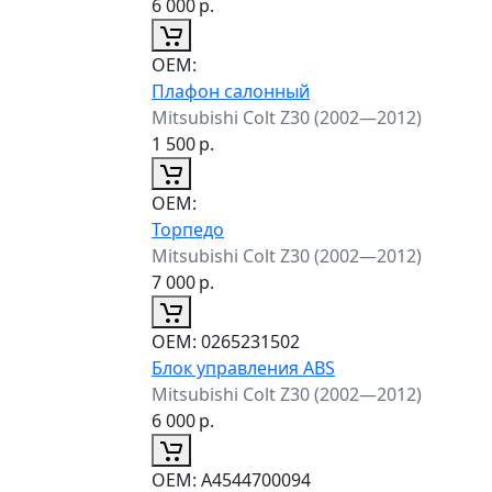
6 000
р.
ОЕМ:
Плафон салонный
Mitsubishi Colt Z30 (2002—2012)
1 500
р.
ОЕМ:
Торпедо
Mitsubishi Colt Z30 (2002—2012)
7 000
р.
ОЕМ:
0265231502
Блок управления ABS
Mitsubishi Colt Z30 (2002—2012)
6 000
р.
ОЕМ:
A4544700094