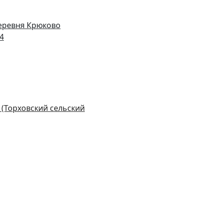
деревня Крюково
14
 (Торховский сельский