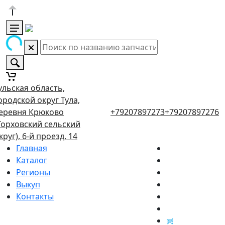
ульская область,
ородской округ Тула,
еревня Крюково
+79207897273
+79207897276
Торховский сельский
круг), 6-й проезд, 14
Главная
Каталог
Регионы
Выкуп
Контакты