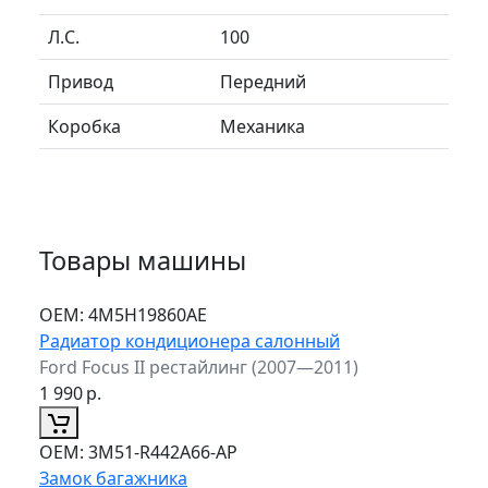
Л.C.
100
Привод
Передний
Коробка
Механика
Товары машины
ОЕМ:
4M5H19860AE
Радиатор кондиционера салонный
Ford Focus II рестайлинг (2007—2011)
1 990
р.
ОЕМ:
3M51-R442A66-AP
Замок багажника