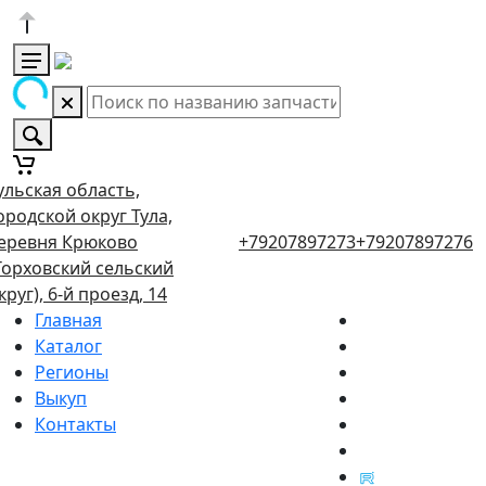
ульская область,
ородской округ Тула,
еревня Крюково
+79207897273
+79207897276
Торховский сельский
круг), 6-й проезд, 14
Главная
Каталог
Регионы
Выкуп
Контакты