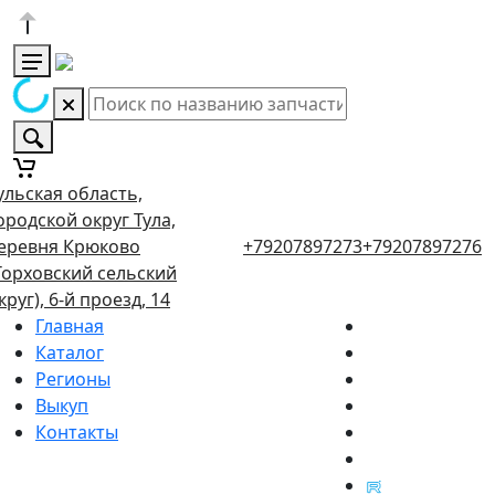
ульская область,
ородской округ Тула,
еревня Крюково
+79207897273
+79207897276
Торховский сельский
круг), 6-й проезд, 14
Главная
Каталог
Регионы
Выкуп
Контакты