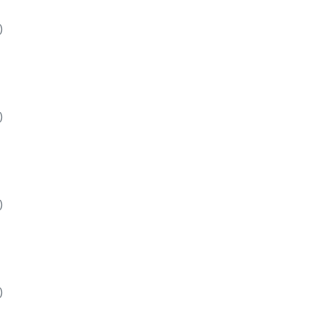
)
)
)
)