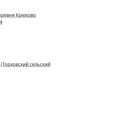
деревня Крюково
14
 (Торховский сельский