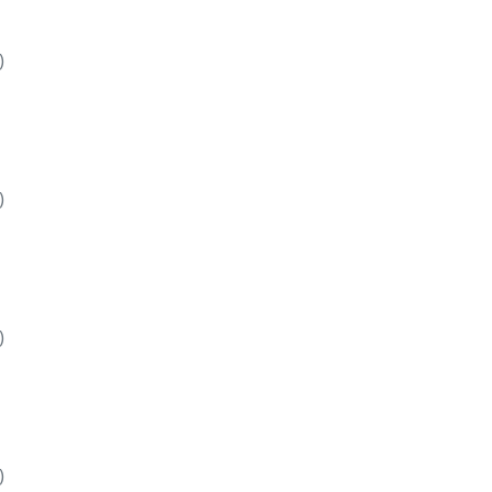
)
)
)
)