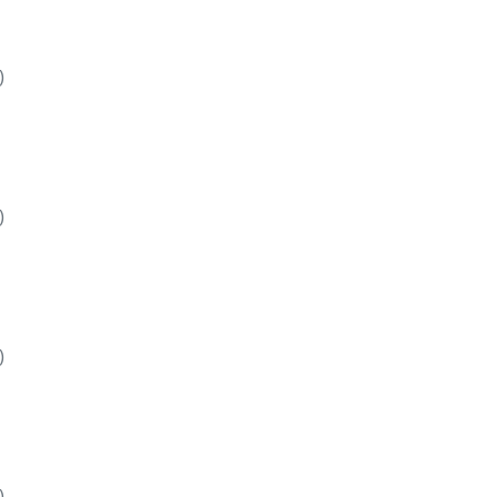
)
)
)
)