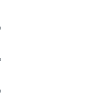
)
)
)