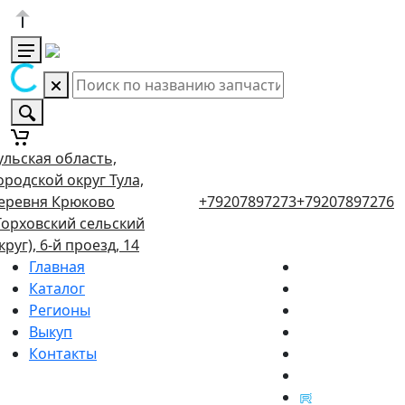
ульская область,
ородской округ Тула,
еревня Крюково
+79207897273
+79207897276
Торховский сельский
круг), 6-й проезд, 14
Главная
Каталог
Регионы
Выкуп
Контакты