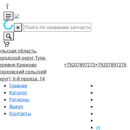
ульская область,
ородской округ Тула,
еревня Крюково
+79207897273
+79207897276
Торховский сельский
круг), 6-й проезд, 14
Главная
Каталог
Регионы
Выкуп
Контакты