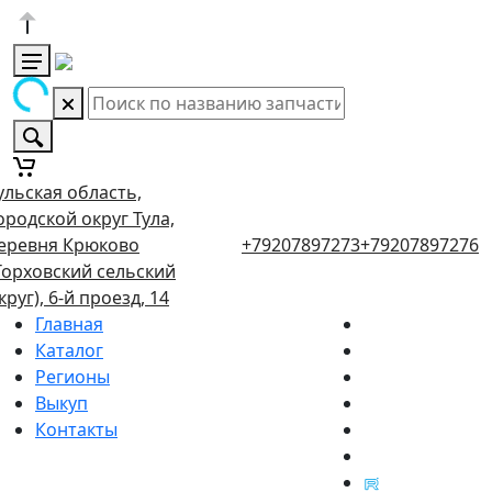
ульская область,
ородской округ Тула,
еревня Крюково
+79207897273
+79207897276
Торховский сельский
круг), 6-й проезд, 14
Главная
Каталог
Регионы
Выкуп
Контакты