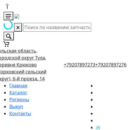
ульская область,
ородской округ Тула,
еревня Крюково
+79207897273
+79207897276
Торховский сельский
круг), 6-й проезд, 14
Главная
Каталог
Регионы
Выкуп
Контакты