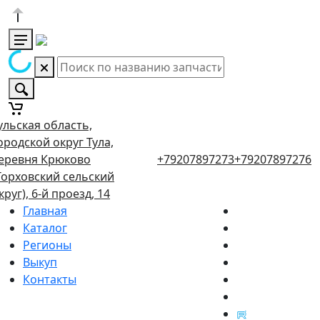
ульская область,
ородской округ Тула,
еревня Крюково
+79207897273
+79207897276
Торховский сельский
круг), 6-й проезд, 14
Главная
Каталог
Регионы
Выкуп
Контакты