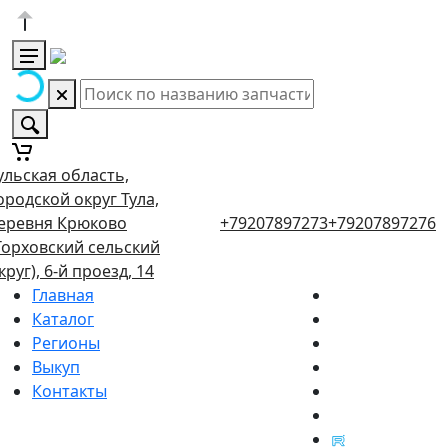
ульская область,
ородской округ Тула,
еревня Крюково
+79207897273
+79207897276
Торховский сельский
круг), 6-й проезд, 14
Главная
Каталог
Регионы
Выкуп
Контакты