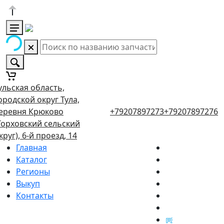
ульская область,
ородской округ Тула,
еревня Крюково
+79207897273
+79207897276
Торховский сельский
круг), 6-й проезд, 14
Главная
Каталог
Регионы
Выкуп
Контакты