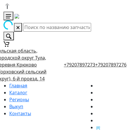
ульская область,
ородской округ Тула,
еревня Крюково
+79207897273
+79207897276
Торховский сельский
круг), 6-й проезд, 14
Главная
Каталог
Регионы
Выкуп
Контакты