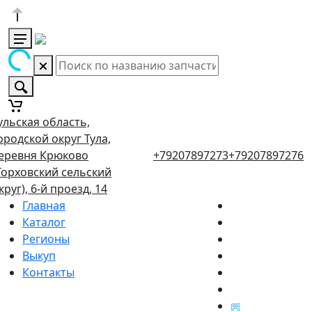
ульская область,
ородской округ Тула,
еревня Крюково
+79207897273
+79207897276
Торховский сельский
круг), 6-й проезд, 14
Главная
Каталог
Регионы
Выкуп
Контакты