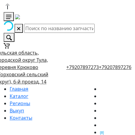
ульская область,
ородской округ Тула,
еревня Крюково
+79207897273
+79207897276
Торховский сельский
круг), 6-й проезд, 14
Главная
Каталог
Регионы
Выкуп
Контакты