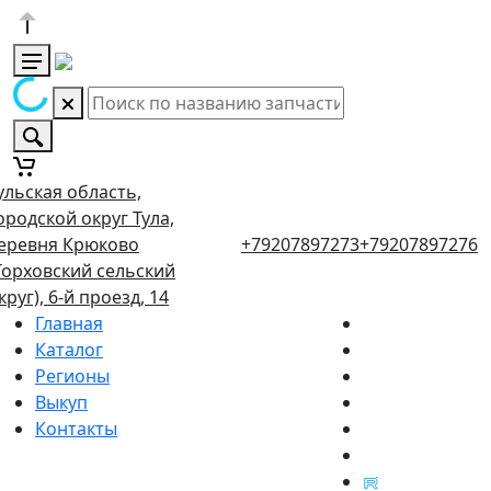
ульская область,
ородской округ Тула,
еревня Крюково
+79207897273
+79207897276
Торховский сельский
круг), 6-й проезд, 14
Главная
Каталог
Регионы
Выкуп
Контакты