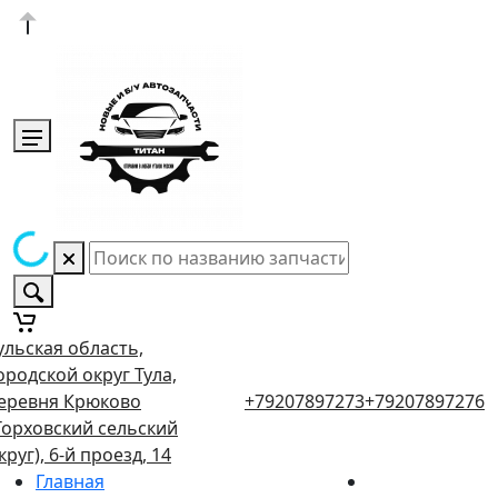
ульская область,
ородской округ Тула,
еревня Крюково
+79207897273
+79207897276
Торховский сельский
круг), 6-й проезд, 14
Главная