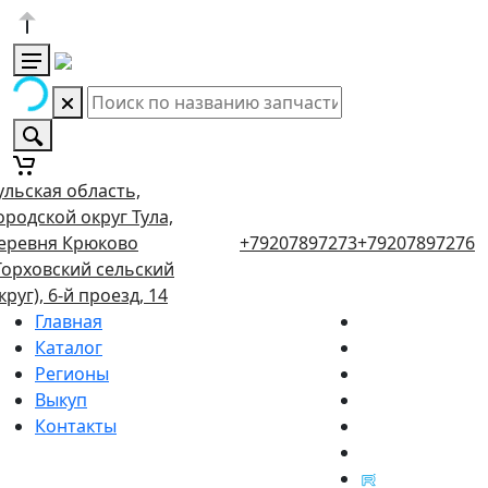
ульская область,
ородской округ Тула,
еревня Крюково
+79207897273
+79207897276
Торховский сельский
круг), 6-й проезд, 14
Главная
Каталог
Регионы
Выкуп
Контакты